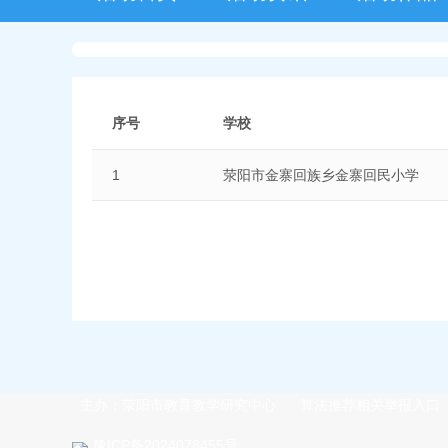
序号
学校
1
荥阳市金寨回族乡金寨回民小学
主办：荥阳市教育教学研究中心
算法推荐相关举报入口
豫ICP备2024078455号